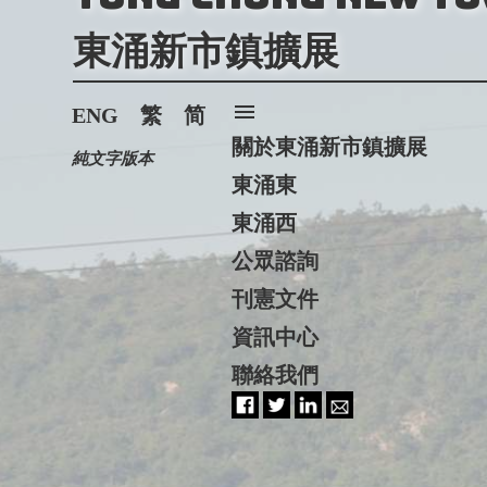
東涌新市鎮擴展
menu
ENG
繁
简
關於東涌新市鎮擴展
純文字版本
東涌東
東涌西
公眾諮詢
刊憲文件
資訊中心
聯絡我們