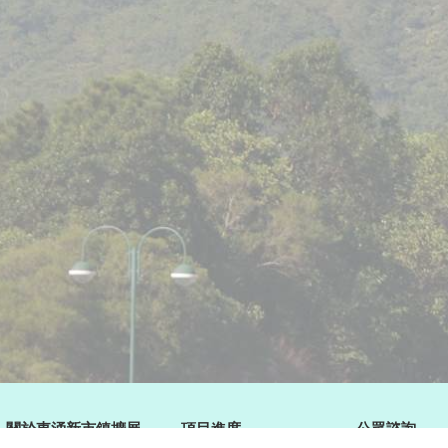
關於東涌新市鎮擴展
項目進度
公眾諮詢